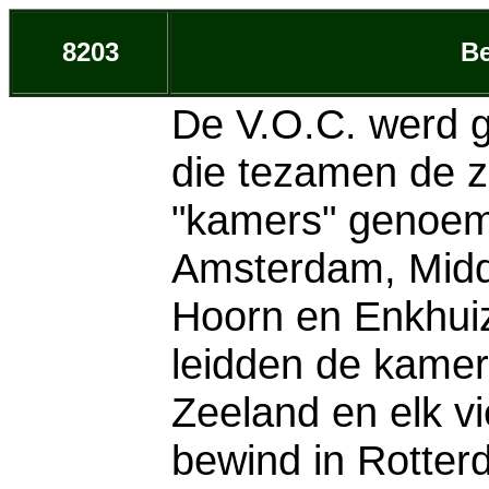
8203
Be
De V.O.C. werd g
die tezamen de z
"kamers" genoem
Amsterdam, Midde
Hoorn en Enkhuiz
leidden de kamer
Zeeland en elk vi
bewind in Rotter