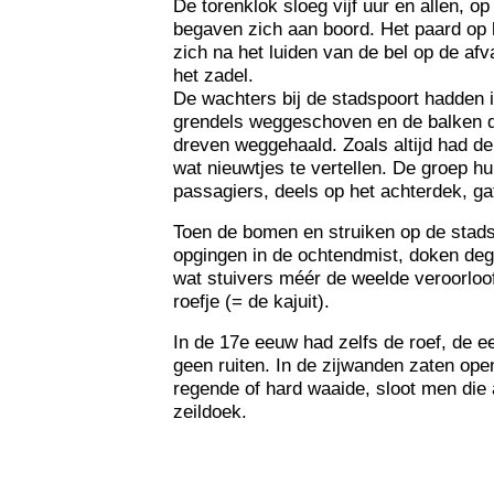
De torenklok sloeg vijf uur en allen, o
begaven zich aan boord. Het paard op 
zich na het luiden van de bel op de afv
het zadel.
De wachters bij de stadspoort hadden 
grendels weggeschoven en de balken di
dreven weggehaald. Zoals altijd had de
wat nieuwtjes te vertellen. De groep h
passagiers, deels op het achterdek, 
Toen de bomen en struiken op de stad
opgingen in de ochtendmist, doken deg
wat stuivers méér de weelde veroorloof
roefje (= de kajuit).
In de 17e eeuw had zelfs de roef, de e
geen ruiten. In de zijwanden zaten ope
regende of hard waaide, sloot men die 
zeildoek.