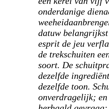
een kerel van vijf 
onderdanige dienaa
weeheidaanbrengen
datuw belangrijkst
esprit de jeu verfl
de trekschuiten ee
soort. De schuitpr
dezelfde ingrediën
dezelfde toon. Sch
onverdragelijk; en 
herhaald gevraag: '