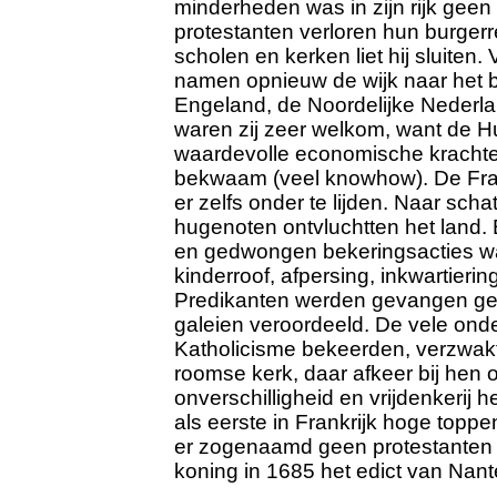
minderheden was in zijn rijk geen
protestanten verloren hun burger
scholen en kerken liet hij sluiten
namen opnieuw de wijk naar het b
Engeland, de Noordelijke Nederla
waren zij zeer welkom, want de 
waardevolle economische krachten
bekwaam (veel knowhow). De Fr
er zelfs onder te lijden. Naar scha
hugenoten ontvluchtten het land.
en gedwongen bekeringsacties wa
kinderroof, afpersing, inkwartieri
Predikanten werden gevangen gez
galeien veroordeeld.
De vele onde
Katholicisme bekeerden, verzwakte
roomse kerk, daar afkeer bij hen 
onverschilligheid en vrijdenkerij h
als eerste in Frankrijk hoge topp
er zogenaamd geen protestanten 
koning in 1685 het edict van Nant